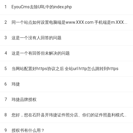
1
EyouCms去除URL中的index.php
2
同一个站点如何设置电脑端是www.XXX.com 手机端是m.XXX.com
3
这是一个没有人回答的问题
4
这是一个有回答但未解决的问题
5
当网站配置好https协议之后 全站url http怎么跳转到https
6
玮捷
7
玮捷品牌授权
8
您好，想在石阡县开玮捷证件照分店、你们的证件照盈利模式是什么？
9
授权书有什么用？