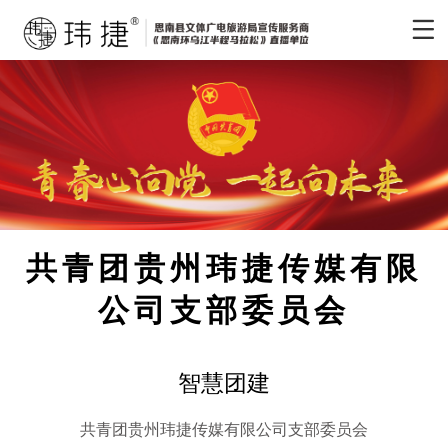
共青团贵州玮捷传媒有限
公司支部委员会
智慧团建
共青团贵州玮捷传媒有限公司支部委员会